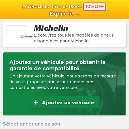
10%OFF
ÉCONOMISEZ 10% sur $500+*
shopping_cart
shoppi
Pan
Expire le
...
Michelin
Découvrez tous les modèles de pneus
disponibles pour
Michelin
Ajoutez un véhicule pour obtenir la
garantie de compatibilité
En ajoutant votre véhicule, nous serons en mesure
de vous proposer pneus aux dimensions
compatibles avec votre véhicule.
add
Ajoutez un véhicule
Sélectionner une saison