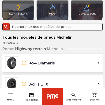
wb_sunny
Été / 4 saisons
Hiver
Toutes saisons
search
Tous les modèles de pneus Michelin
73
résultats
Pneus
Highway terrain
Michelin
wb_sunny
arrow_forward
4x4 Diamaris
wb_sunny
arrow_forward
Agilis LTX
menu
storefront
search
shopping_cart
navigate_before
Menu
Magasiner
Recherche
Panier