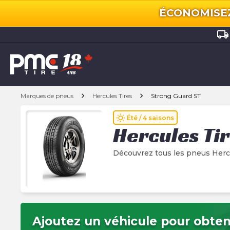
ÉCONOMISEZ 
local_shipping
chevron_right
chevron_right
Marques de pneus
Hercules Tires
Strong Guard ST
wb_sunny
Été / 4 saisons
Hercules Ti
Découvrez tous les pneus Herc
Ajoutez un véhicule pour obteni