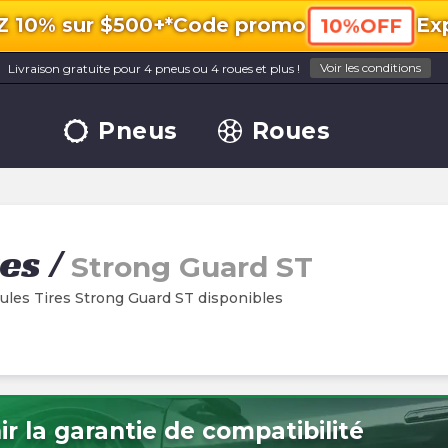
10% sur $500+*
Code promo
Exp
10%OFF
Voir les conditions
Livraison gratuite pour 4 pneus ou 4 roues et plus !
Pneus
Roues
res
/
Strong Guard ST
ules Tires Strong Guard ST disponibles
r la garantie de compatibilité