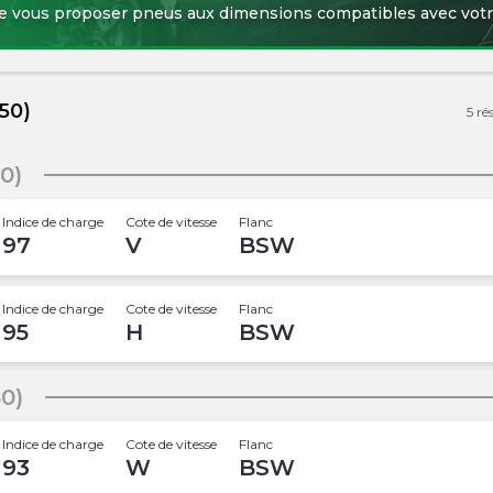
de vous proposer pneus aux dimensions compatibles avec votr
50)
5
ré
0)
Indice de charge
Cote de vitesse
Flanc
97
V
BSW
Indice de charge
Cote de vitesse
Flanc
95
H
BSW
0)
Indice de charge
Cote de vitesse
Flanc
93
W
BSW