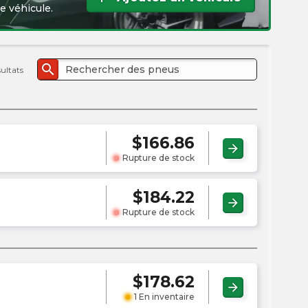
l'e
e véhicule.
PMC
search
sultats
$
166.86
arrow_forward
Rupture de stock
$
184.22
arrow_forward
Rupture de stock
$
178.62
arrow_forward
1 En inventaire