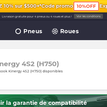
10% sur $500+*
Code promo
Exp
10%OFF
Voir les conditions
Livraison gratuite pour 4 pneus ou 4 roues et plus !
Pneus
Roues
nergy 4S2 (H750)
ook Kinergy 4S2 (H750) disponibles
r la garantie de compatibilité