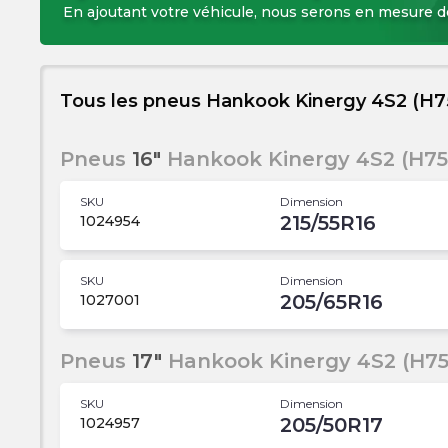
En ajoutant votre véhicule, nous serons en mesure 
Tous les pneus Hankook Kinergy 4S2 (H7
Pneus
16"
Hankook Kinergy 4S2 (H75
SKU
Dimension
215/55R16
1024954
SKU
Dimension
205/65R16
1027001
Pneus
17"
Hankook Kinergy 4S2 (H75
SKU
Dimension
205/50R17
1024957