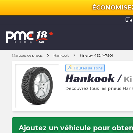
ÉCONOMISEZ 
local_shipping
chevron_right
chevron_right
Marques de pneus
Hankook
Kinergy 4S2 (H750)
Toutes saisons
Hankook
/
Ki
Découvrez tous les pneus Hank
Ajoutez un véhicule pour obteni