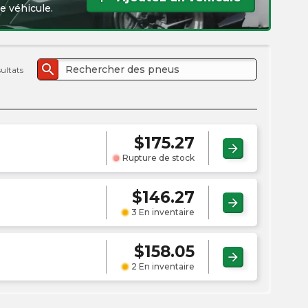
l'e
e véhicule.
PMC
search
sultats
$
175.27
arrow_forward
Rupture de stock
$
146.27
arrow_forward
3 En inventaire
$
158.05
arrow_forward
2 En inventaire