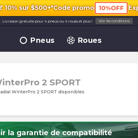
10% sur $500+*
Code promo
Exp
10%OFF
Voir les conditions
Livraison gratuite pour 4 pneus ou 4 roues et plus !
Pneus
Roues
interPro 2 SPORT
adial WinterPro 2 SPORT disponibles
r la garantie de compatibilité