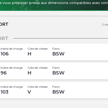
de vous proposer pneus aux dimensions compatibles avec votr
PORT
3
ré
ORT
Indice de charge
Cote de vitesse
Flanc
106
H
BSW
Indice de charge
Cote de vitesse
Flanc
96
H
BSW
Indice de charge
Cote de vitesse
Flanc
103
V
BSW