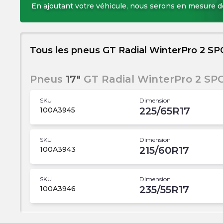
En ajoutant votre véhicule, nous serons en mesure 
Tous les pneus GT Radial WinterPro 2 S
Pneus
17"
GT Radial WinterPro 2 SP
SKU
Dimension
225/65R17
100A3945
SKU
Dimension
215/60R17
100A3943
SKU
Dimension
235/55R17
100A3946