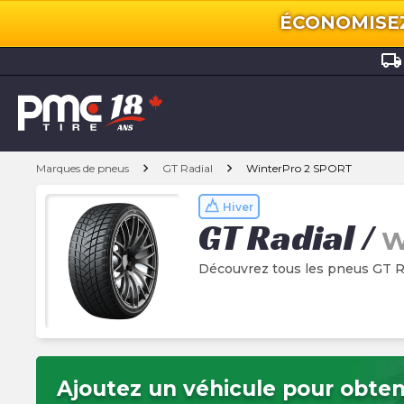
ÉCONOMISEZ 
local_shipping
chevron_right
chevron_right
Marques de pneus
GT Radial
WinterPro 2 SPORT
Hiver
GT Radial
/
W
Découvrez tous les pneus GT R
Ajoutez un véhicule pour obteni