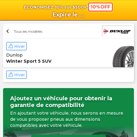
10%OFF
ÉCONOMISEZ 10% sur $500+*
shopping_cart
shoppi
Pan
Expire le
...
chevron_left
Tous les modèles
Hiver
Dunlop
Winter Sport 5 SUV
Hiver
Ajoutez un véhicule pour obtenir la
garantie de compatibilité
En ajoutant votre véhicule, nous serons en mesure
de vous proposer pneus aux dimensions
compatibles avec votre véhicule.