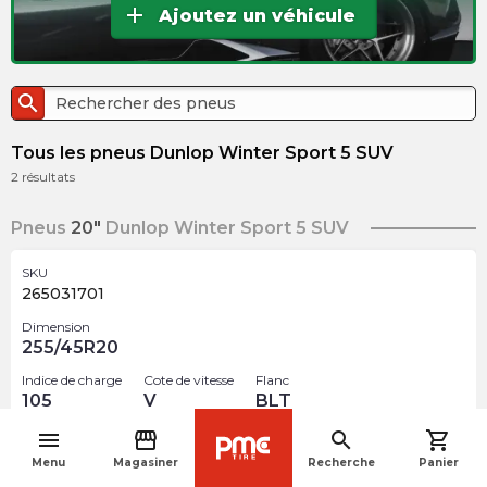
add
Ajoutez un véhicule
search
Tous les pneus Dunlop Winter Sport 5 SUV
2
résultats
Pneus
20"
Dunlop Winter Sport 5 SUV
SKU
265031701
Dimension
255/45R20
Indice de charge
Cote de vitesse
Flanc
105
V
BLT
menu
storefront
search
shopping_cart
$
490.21
navigate_before
arrow_forward
Menu
Magasiner
Recherche
Panier
Rupture de stock