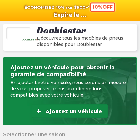
10%OFF
ÉCONOMISEZ 10% sur $500+*
shopping_cart
shoppi
Pan
Expire le
...
Doublestar
Découvrez tous les modèles de pneus
disponibles pour
Doublestar
Ajoutez un véhicule pour obtenir la
garantie de compatibilité
En ajoutant votre véhicule, nous serons en mesure
de vous proposer pneus aux dimensions
compatibles avec votre véhicule.
add
Ajoutez un véhicule
Sélectionner une saison