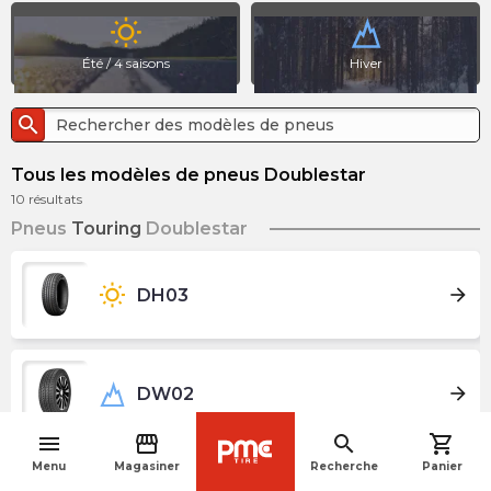
wb_sunny
Été / 4 saisons
Hiver
search
Tous les modèles de pneus Doublestar
10
résultats
Pneus
Touring
Doublestar
wb_sunny
arrow_forward
DH03
arrow_forward
DW02
menu
storefront
search
shopping_cart
navigate_before
Menu
Magasiner
Recherche
Panier