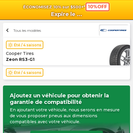
10%OFF
ÉCONOMISEZ 10% sur $500+*
shopping_cart
shoppi
Pan
Expire le
...
chevron_left
Tous les modèles
wb_sunny
Été / 4 saisons
Cooper Tires
Zeon RS3-G1
wb_sunny
Été / 4 saisons
Ajoutez un véhicule pour obtenir la
garantie de compatibilité
En ajoutant votre véhicule, nous serons en mesure
de vous proposer pneus aux dimensions
compatibles avec votre véhicule.