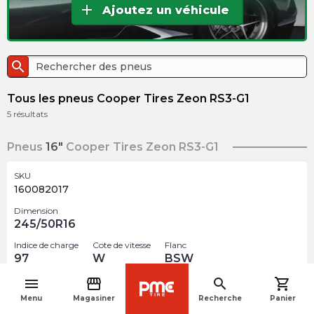
add
Ajoutez un véhicule
search
Tous les pneus Cooper Tires Zeon RS3-G1
5
résultats
Pneus
16"
Cooper Tires Zeon RS3-G1
SKU
160082017
Dimension
245/50R16
Indice de charge
Cote de vitesse
Flanc
97
W
BSW
menu
storefront
search
shopping_cart
$
202.35
navigate_before
arrow_forward
Menu
Magasiner
Recherche
Panier
Rupture de stock