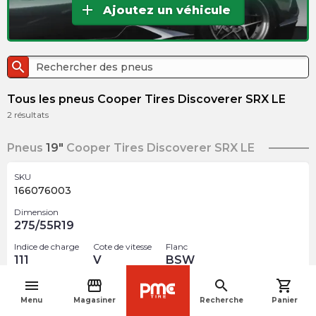
add
Ajoutez un véhicule
search
Tous les pneus Cooper Tires Discoverer SRX LE
2
résultats
Pneus
19"
Cooper Tires Discoverer SRX LE
SKU
166076003
Dimension
275/55R19
Indice de charge
Cote de vitesse
Flanc
111
V
BSW
menu
storefront
search
shopping_cart
$
298.65
navigate_before
arrow_forward
Menu
Magasiner
Recherche
Panier
2 En inventaire