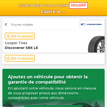
10%OFF
ÉCONOMISEZ 10% sur $500+*
shopping_cart
shoppi
Pan
Expire le
...
chevron_left
Tous les modèles
wb_sunny
Été / 4 saisons
Cooper Tires
Discoverer SRX LE
wb_sunny
Été / 4 saisons
Ajoutez un véhicule pour obtenir la
garantie de compatibilité
En ajoutant votre véhicule, nous serons en mesure
de vous proposer pneus aux dimensions
compatibles avec votre véhicule.