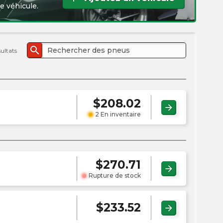
l'e
e véhicule.
PMC
search
sultats
$
208.02
arrow_forward
2 En inventaire
$
270.71
arrow_forward
Rupture de stock
$
233.52
arrow_forward