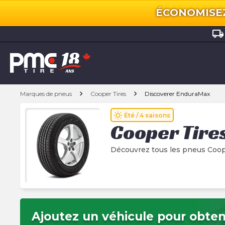
ÉCONOMISEZ 
local_shipping
chevron_right
chevron_right
Marques de pneus
Cooper Tires
Discoverer EnduraMax
wb_sunny
Été / 4 saisons
Cooper Tire
Découvrez tous les pneus Coop
Ajoutez un véhicule pour obteni