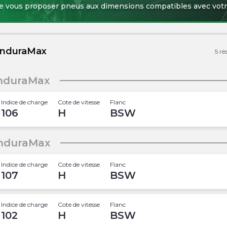
de vous proposer pneus aux dimensions compatibles avec votr
 EnduraMax
5
ré
EnduraMax
Indice de charge
Cote de vitesse
Flanc
106
H
BSW
EnduraMax
Indice de charge
Cote de vitesse
Flanc
107
H
BSW
Indice de charge
Cote de vitesse
Flanc
102
H
BSW