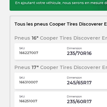
En ajoutant votre véhicule, nous serons en mesure 
Tous les pneus Cooper Tires Discoverer
Pneus
16"
Cooper Tires Discoverer 
SKU
Dimension
235/70R16
166227007
Pneus
17"
Cooper Tires Discoverer 
SKU
Dimension
245/65R17
166310007
SKU
Dimension
235/60R17
166251007