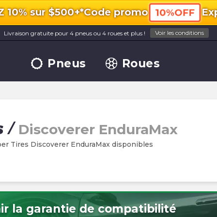
10% sur $500+*
Code promo
Exp
10%OFF
Voir les conditions
Livraison gratuite pour 4 pneus ou 4 roues et plus !
Pneus
Roues
s
/
Discoverer EnduraMax
er Tires Discoverer EnduraMax disponibles
r la garantie de compatibilité