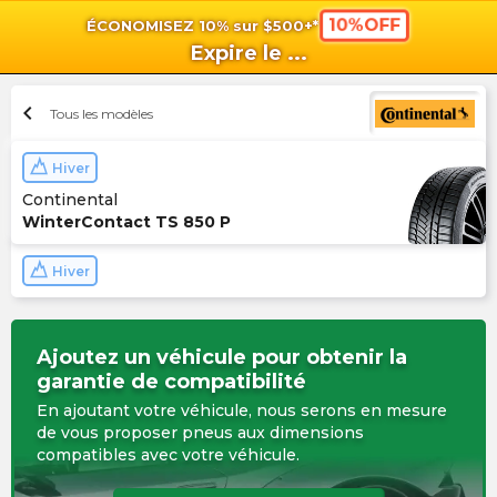
10%OFF
ÉCONOMISEZ 10% sur $500+*
shopping_cart
shoppi
Pan
Expire le
...
chevron_left
Tous les modèles
Hiver
Continental
WinterContact TS 850 P
Hiver
Ajoutez un véhicule pour obtenir la
garantie de compatibilité
En ajoutant votre véhicule, nous serons en mesure
de vous proposer pneus aux dimensions
compatibles avec votre véhicule.