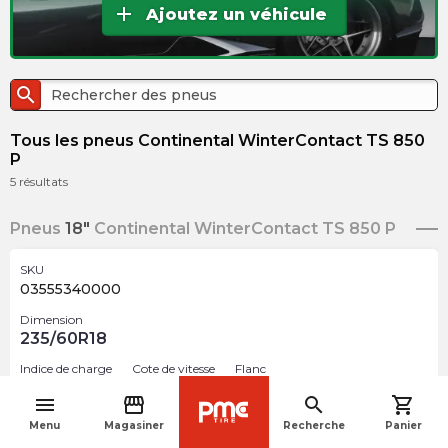
add
Ajoutez un véhicule
search
Tous les pneus Continental WinterContact TS 850
P
5
résultats
Pneus
18"
Continental WinterContact TS 850 P
SKU
03555340000
Dimension
235/60R18
Indice de charge
Cote de vitesse
Flanc
103
H
BSW
menu
storefront
search
shopping_cart
navigate_before
Optimisé
Mercedes-Benz
Menu
Magasiner
Recherche
Panier