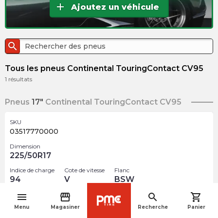
add
Ajoutez un véhicule
search
Tous les pneus Continental TouringContact CV95
1
résultats
Pneus
17"
Continental TouringContact CV95
SKU
03517770000
Dimension
225/50R17
Indice de charge
Cote de vitesse
Flanc
94
V
BSW
menu
storefront
search
shopping_cart
Optimisé
BMW
navigate_before
Menu
Magasiner
Recherche
Panier
$
231.38