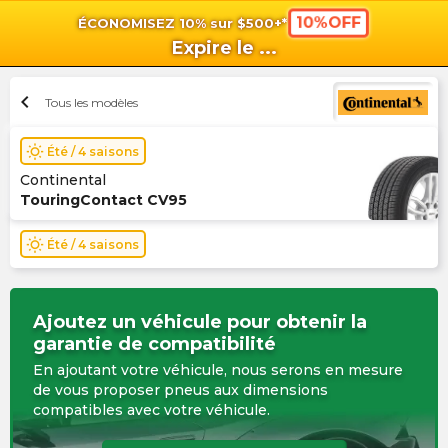
10%OFF
ÉCONOMISEZ 10% sur $500+*
shopping_cart
shoppi
Pan
Expire le
...
chevron_left
Tous les modèles
wb_sunny
Été / 4 saisons
Continental
TouringContact CV95
wb_sunny
Été / 4 saisons
Ajoutez un véhicule pour obtenir la
garantie de compatibilité
En ajoutant votre véhicule, nous serons en mesure
de vous proposer pneus aux dimensions
compatibles avec votre véhicule.