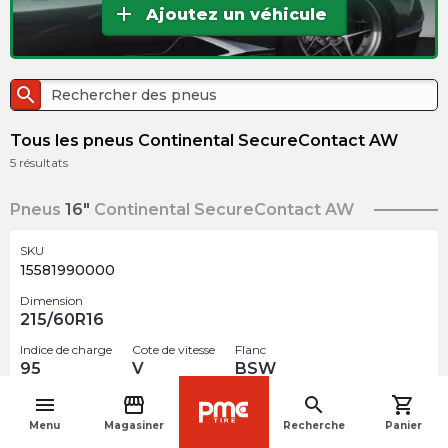
add
Ajoutez un véhicule
search
Tous les pneus Continental SecureContact AW
5
résultats
Pneus
16"
Continental SecureContact AW
SKU
15581990000
Dimension
215/60R16
Indice de charge
Cote de vitesse
Flanc
95
V
BSW
menu
storefront
search
shopping_cart
$
227.99
arrow_forward
navigate_before
Menu
Magasiner
Recherche
Panier