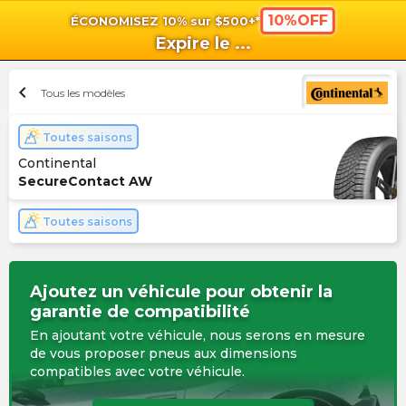
10%OFF
ÉCONOMISEZ 10% sur $500+*
shopping_cart
shoppi
Pan
Expire le
...
chevron_left
Tous les modèles
Toutes saisons
Continental
SecureContact AW
Toutes saisons
Ajoutez un véhicule pour obtenir la
garantie de compatibilité
En ajoutant votre véhicule, nous serons en mesure
de vous proposer pneus aux dimensions
compatibles avec votre véhicule.