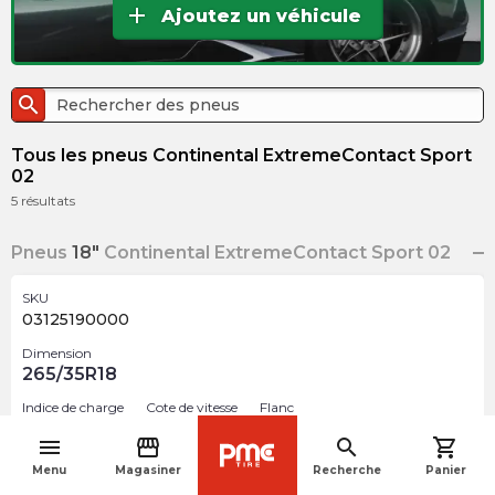
add
Ajoutez un véhicule
search
Tous les pneus Continental ExtremeContact Sport
02
5
résultats
Pneus
18"
Continental ExtremeContact Sport 02
SKU
03125190000
Dimension
265/35R18
Indice de charge
Cote de vitesse
Flanc
97
Y
BSW
menu
storefront
search
shopping_cart
navigate_before
Menu
Magasiner
Recherche
Panier
$
398.99
arrow_forward