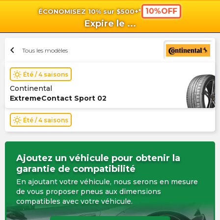
10%OFF
ÉCONOMISEZ 10% sur $500+*
shopping_cart
shoppi
Pan
Expire le
...
chevron_left
Tous les modèles
wb_sunny
Été / 4 saisons
Continental
ExtremeContact Sport 02
wb_sunny
Été / 4 saisons
Ajoutez un véhicule pour obtenir la
garantie de compatibilité
En ajoutant votre véhicule, nous serons en mesure
de vous proposer pneus aux dimensions
compatibles avec votre véhicule.