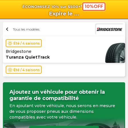
10%OFF
ÉCONOMISEZ 10% sur $500+*
shopping_cart
shoppi
Pan
Expire le
...
chevron_left
Tous les modèles
wb_sunny
Été / 4 saisons
Bridgestone
Turanza QuietTrack
wb_sunny
Été / 4 saisons
Ajoutez un véhicule pour obtenir la
garantie de compatibilité
En ajoutant votre véhicule, nous serons en mesure
de vous proposer pneus aux dimensions
compatibles avec votre véhicule.