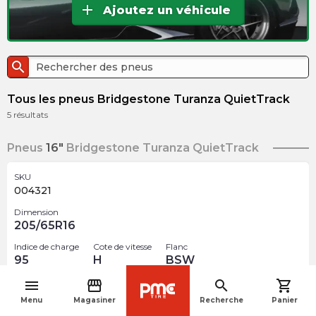
add
Ajoutez un véhicule
search
Tous les pneus Bridgestone Turanza QuietTrack
5
résultats
Pneus
16"
Bridgestone Turanza QuietTrack
SKU
004321
Dimension
205/65R16
Indice de charge
Cote de vitesse
Flanc
95
H
BSW
menu
storefront
search
shopping_cart
$
235.97
navigate_before
arrow_forward
Menu
Magasiner
Recherche
Panier
3 En inventaire