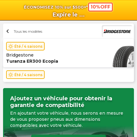
10%OFF
ÉCONOMISEZ 10% sur $500+*
shopping_cart
shoppi
Pan
Expire le
...
chevron_left
Tous les modèles
wb_sunny
Été / 4 saisons
Bridgestone
Turanza ER300 Ecopia
wb_sunny
Été / 4 saisons
Ajoutez un véhicule pour obtenir la
garantie de compatibilité
En ajoutant votre véhicule, nous serons en mesure
de vous proposer pneus aux dimensions
compatibles avec votre véhicule.