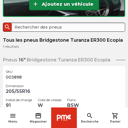
add
Ajoutez un véhicule
search
Tous les pneus Bridgestone Turanza ER300 Ecopia
1
résultats
Pneus
16"
Bridgestone Turanza ER300 Ecopia
SKU
003898
Dimension
205/55R16
Indice de charge
Cote de vitesse
Flanc
91
W
BSW
menu
storefront
search
shopping_cart
$
172.00
navigate_before
arrow_forward
Menu
Magasiner
Recherche
Panier
Rupture de stock