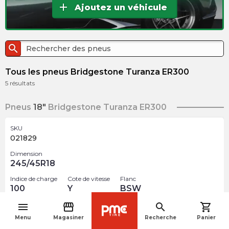
add
Ajoutez un véhicule
search
Tous les pneus Bridgestone Turanza ER300
5
résultats
Pneus
18"
Bridgestone Turanza ER300
SKU
021829
Dimension
245/45R18
Indice de charge
Cote de vitesse
Flanc
100
Y
BSW
menu
storefront
search
shopping_cart
$
372.48
navigate_before
arrow_forward
Menu
Magasiner
Recherche
Panier
Rupture de stock