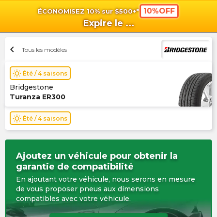
10%OFF
ÉCONOMISEZ 10% sur $500+*
shopping_cart
shoppi
Pan
Expire le
...
chevron_left
Tous les modèles
wb_sunny
Été / 4 saisons
Bridgestone
Turanza ER300
wb_sunny
Été / 4 saisons
Ajoutez un véhicule pour obtenir la
garantie de compatibilité
En ajoutant votre véhicule, nous serons en mesure
de vous proposer pneus aux dimensions
compatibles avec votre véhicule.