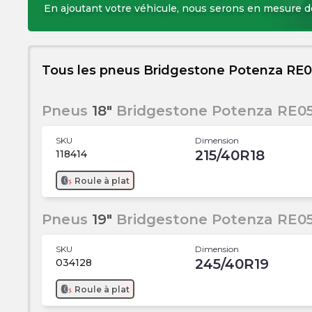
En ajoutant votre véhicule, nous serons en mesure 
Tous les pneus Bridgestone Potenza RE
Pneus
18"
Bridgestone Potenza RE0
SKU
Dimension
215/40R18
118414
Roule à plat
Pneus
19"
Bridgestone Potenza RE0
SKU
Dimension
245/40R19
034128
Roule à plat