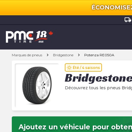
ÉCONOMISEZ 
local_shipping
chevron_right
chevron_right
Marques de pneus
Bridgestone
Potenza RE050A
wb_sunny
Été / 4 saisons
Bridgeston
Découvrez tous les pneus Bri
Ajoutez un véhicule pour obteni