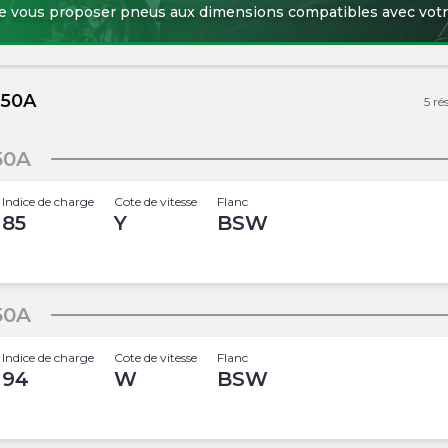
de vous proposer pneus aux dimensions compatibles avec votr
050A
5
ré
50A
Indice de charge
Cote de vitesse
Flanc
85
Y
BSW
50A
Indice de charge
Cote de vitesse
Flanc
94
W
BSW