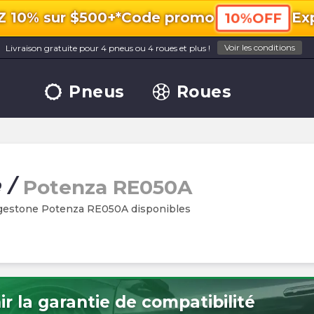
10% sur $500+*
Code promo
Exp
10%OFF
Voir les conditions
Livraison gratuite pour 4 pneus ou 4 roues et plus !
Pneus
Roues
e
/
Potenza RE050A
dgestone Potenza RE050A disponibles
r la garantie de compatibilité