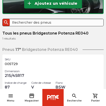
add
Ajoutez un véhicule
search
Tous les pneus Bridgestone Potenza RE040
1
résultats
Pneus
17"
Bridgestone Potenza RE040
SKU
005729
Dimension
215/45R17
Indice de charge
Cote de vitesse
Flanc
87
V
BSW
menu
storefront
search
shopping_cart
$
287.92
navigate_before
arrow_forward
Menu
Magasiner
Recherche
Panier
Rupture de stock