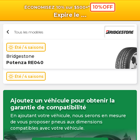
10%OFF
ÉCONOMISEZ 10% sur $500+*
shopping_cart
shoppi
Pan
Expire le
...
chevron_left
Tous les modèles
wb_sunny
Été / 4 saisons
Bridgestone
Potenza RE040
wb_sunny
Été / 4 saisons
Ajoutez un véhicule pour obtenir la
garantie de compatibilité
En ajoutant votre véhicule, nous serons en mesure
de vous proposer pneus aux dimensions
compatibles avec votre véhicule.