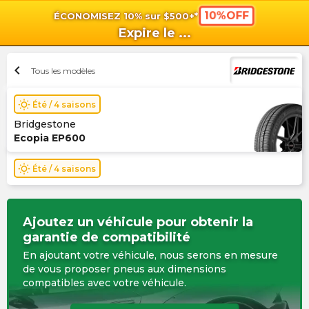
10%OFF
ÉCONOMISEZ 10% sur $500+*
shopping_cart
shoppi
Pan
Expire le
...
chevron_left
Tous les modèles
wb_sunny
Été / 4 saisons
Bridgestone
Ecopia EP600
wb_sunny
Été / 4 saisons
Ajoutez un véhicule pour obtenir la
garantie de compatibilité
En ajoutant votre véhicule, nous serons en mesure
de vous proposer pneus aux dimensions
compatibles avec votre véhicule.