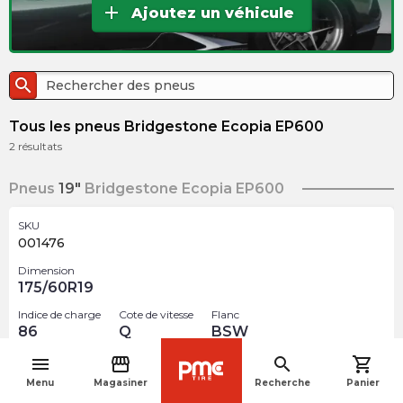
add
Ajoutez un véhicule
search
Tous les pneus Bridgestone Ecopia EP600
2
résultats
Pneus
19"
Bridgestone Ecopia EP600
SKU
001476
Dimension
175/60R19
Indice de charge
Cote de vitesse
Flanc
86
Q
BSW
menu
storefront
search
shopping_cart
$
348.95
arrow_forward
navigate_before
Menu
Magasiner
Recherche
Panier