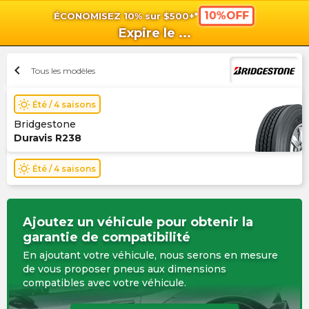
10%OFF
ÉCONOMISEZ 10% sur $500+*
shopping_cart
shoppi
Pan
Expire le
...
chevron_left
Tous les modèles
wb_sunny
Été / 4 saisons
Bridgestone
Duravis R238
wb_sunny
Été / 4 saisons
Ajoutez un véhicule pour obtenir la
garantie de compatibilité
En ajoutant votre véhicule, nous serons en mesure
de vous proposer pneus aux dimensions
compatibles avec votre véhicule.