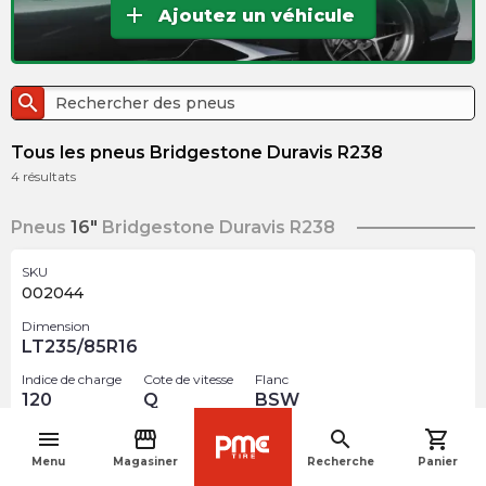
add
Ajoutez un véhicule
search
Tous les pneus Bridgestone Duravis R238
4
résultats
Pneus
16"
Bridgestone Duravis R238
SKU
002044
Dimension
LT235/85R16
Indice de charge
Cote de vitesse
Flanc
120
Q
BSW
menu
storefront
search
shopping_cart
$
460.25
navigate_before
arrow_forward
Menu
Magasiner
Recherche
Panier
4 En inventaire