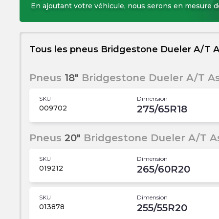
En ajoutant votre véhicule, nous serons en mesure 
Tous les pneus Bridgestone Dueler A/T 
Pneus
18"
Bridgestone Dueler A/T A
SKU
Dimension
275/65R18
009702
Pneus
20"
Bridgestone Dueler A/T A
SKU
Dimension
265/60R20
019212
SKU
Dimension
255/55R20
013878