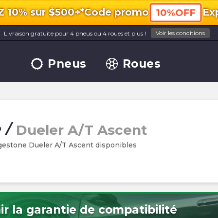
10% sur $500+*
Code promo
Exp
10%OFF
Voir les conditions
Livraison gratuite pour 4 pneus ou 4 roues et plus !
Pneus
Roues
e
/
Dueler A/T Ascent
gestone Dueler A/T Ascent disponibles
r la garantie de compatibilité