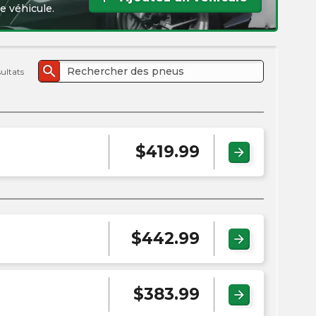
l'e
e véhicule.
PMC
search
sultats
$
419.99
arrow_forward
$
442.99
arrow_forward
$
383.99
arrow_forward