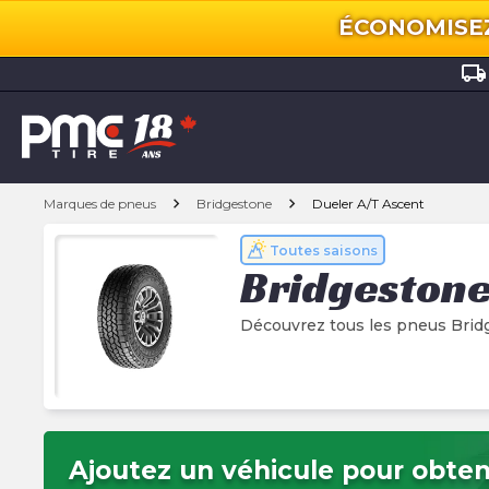
ÉCONOMISEZ 
local_shipping
chevron_right
chevron_right
Marques de pneus
Bridgestone
Dueler A/T Ascent
Toutes saisons
Bridgeston
Découvrez tous les pneus Brid
Ajoutez un véhicule pour obteni