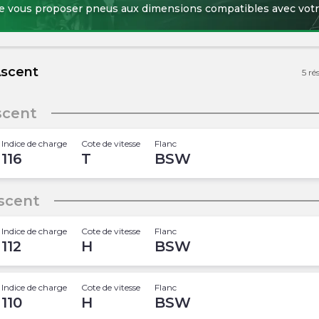
de vous proposer pneus aux dimensions compatibles avec votr
Ascent
5
ré
scent
Indice de charge
Cote de vitesse
Flanc
116
T
BSW
scent
Indice de charge
Cote de vitesse
Flanc
112
H
BSW
Indice de charge
Cote de vitesse
Flanc
110
H
BSW