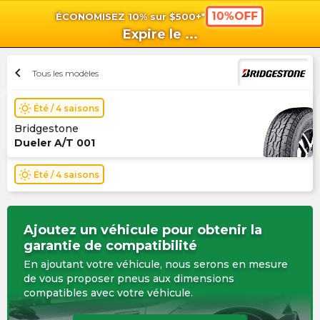
10%OFF
ÉCONOMISEZ 10% sur $500+*
shopping_cart
shoppi
Pan
Expire le
...
chevron_left
Tous les modèles
wb_sunny
Été / 4 saisons
Bridgestone
Dueler A/T 001
wb_sunny
Été / 4 saisons
Ajoutez un véhicule pour obtenir la
garantie de compatibilité
En ajoutant votre véhicule, nous serons en mesure
de vous proposer pneus aux dimensions
compatibles avec votre véhicule.