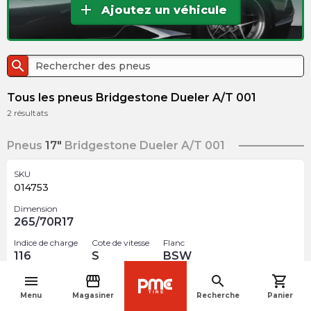
add
Ajoutez un véhicule
search
Tous les pneus Bridgestone Dueler A/T 001
2
résultats
Pneus
17"
Bridgestone Dueler A/T 001
SKU
014753
Dimension
265/70R17
Indice de charge
Cote de vitesse
Flanc
116
S
BSW
menu
storefront
search
shopping_cart
$
411.65
arrow_forward
navigate_before
Menu
Magasiner
Recherche
Panier