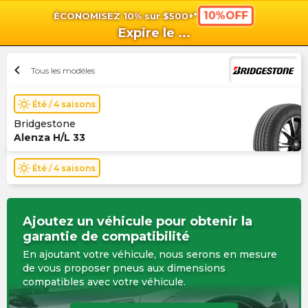
10%OFF
ÉCONOMISEZ 10% sur $500+*
shopping_cart
shoppi
Pan
Expire le
...
chevron_left
Tous les modèles
wb_sunny
Été / 4 saisons
Bridgestone
Alenza H/L 33
wb_sunny
Été / 4 saisons
Ajoutez un véhicule pour obtenir la
garantie de compatibilité
En ajoutant votre véhicule, nous serons en mesure
de vous proposer pneus aux dimensions
compatibles avec votre véhicule.