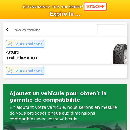
10%OFF
ÉCONOMISEZ 10% sur $500+*
shopping_cart
shoppi
Pan
Expire le
...
chevron_left
Tous les modèles
Toutes saisons
Atturo
Trail Blade A/T
Toutes saisons
Ajoutez un véhicule pour obtenir la
garantie de compatibilité
En ajoutant votre véhicule, nous serons en mesure
de vous proposer pneus aux dimensions
compatibles avec votre véhicule.