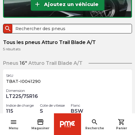
add
Ajoutez un véhicule
search
Tous les pneus Atturo Trail Blade A/T
5
résultats
Pneus
16"
Atturo Trail Blade A/T
SKU
TBAT-I0041290
Dimension
LT225/75R16
Indice de charge
Cote de vitesse
Flanc
115
S
BSW
menu
storefront
search
shopping_cart
$
234.67
navigate_before
arrow_forward
Menu
Magasiner
Recherche
Panier
Rupture de stock