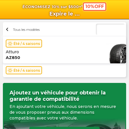
10%OFF
ÉCONOMISEZ 10% sur $500+*
shopping_cart
shoppi
Pan
Expire le
...
chevron_left
Tous les modèles
wb_sunny
Été / 4 saisons
Atturo
AZ850
wb_sunny
Été / 4 saisons
Ajoutez un véhicule pour obtenir la
garantie de compatibilité
En ajoutant votre véhicule, nous serons en mesure
de vous proposer pneus aux dimensions
compatibles avec votre véhicule.