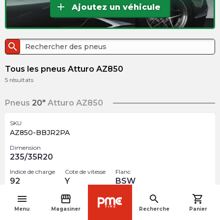
add
Ajoutez un véhicule
search
Tous les pneus Atturo AZ850
5
résultats
Pneus
20"
Atturo AZ850
SKU
AZ850-BBJR2PA
Dimension
235/35R20
Indice de charge
Cote de vitesse
Flanc
92
Y
BSW
menu
storefront
search
shopping_cart
$
170.55
navigate_before
arrow_forward
Menu
Magasiner
Recherche
Panier
Rupture de stock